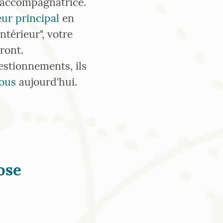
l'accompagnatrice.
eur principal
en
ntérieur", votre
ront.
estionnements, ils
vous
aujourd'hui.
ose