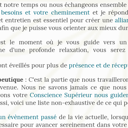
st notre temps ou nous échangeons ensemble
s
besoins et votre cheminement
et je répond
et entretien est essentiel pour créer une
alli
fin que je puisse vous orienter aux mieux dur
'est le moment où je vous guide vers u
he d'une profonde relaxation, vous sere
ont éveillés pour plus de
présence et de récept
apeutique
: C'est la partie que nous travaillero
 venue. Nous ne savons jamais ce que nous 
erons votre
Conscience Supérieur nous guider
si, voici une liste non-exhaustive de ce qui 
d'un évènement passé
de la vie actuelle, lorsq
écessaire pour avancer sereinement dans votre v