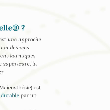
elle® ?
 est une approche
tion des vies
 liens karmiques
 supérieure, la
er
Maïeusthésie) est
durable
par un