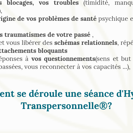
 blocages, vos troubles
(timidité, manq
,
rigine de vos problèmes de santé
psychique e
s traumatismes de votre passé
,
t vous libérer des
schémas relationnels
, répé
attachements bloquants
réponses à
vos questionnements
(sens et but 
passées, vous reconnecter à vos capacités ...),
nt se déroule une séance d'H
Transpersonnelle®?