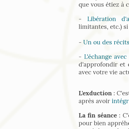
que vous étiez à c
-
Libération d'
limitantes, etc.) s
-
Un ou des réci
-
L'échange avec
d'approfondir et 
avec votre vie act
L'exduction
: C'es
après avoir
intégr
La fin séance
: C'
pour bien appréhe