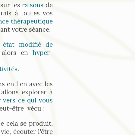
 sur les
raisons
de
rais à toutes vos
ance thérapeutique
ant votre séance.
n
état modifié de
z alors en
hyper-
ivités.
ns en lien avec les
allons explorer à
 vers ce qui vous
peut-être vécu :
ue cela se produit,
ie, écouter l'être