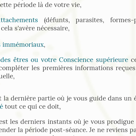
ette période là de votre vie,
attachements
(défunts, parasites, formes-
i cela s'avère nécessaire,
ts immémoriaux
,
 des êtres ou votre Conscience supérieure
c
compléter les premières informations reçues 
uelle,
t la dernière partie où je vous guide dans un 
é
tout ce qui ce doit,
est les derniers instants où je vous prodigue
nder la période post-séance. Je ne reviens pas 