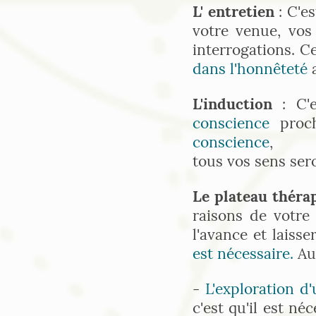
L' entretien
: C'e
votre venue, vo
interrogations. C
dans l'honnêteté
a
L'induction
: C
conscience
proc
conscience
,
tous vos sens ser
Le plateau thér
raisons de votre
l'avance et laiss
est nécessaire.
Aus
-
L'exploration 
c'est qu'il est n